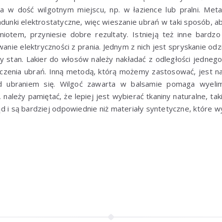
a w dość wilgotnym miejscu, np. w łazience lub pralni. Meta
dunki elektrostatyczne, więc wieszanie ubrań w taki sposób, ab
miotem, przyniesie dobre rezultaty. Istnieją też inne bardz
wanie elektryczności z prania. Jednym z nich jest spryskanie od
ny stan. Lakier do włosów należy nakładać z odległości jedneg
zczenia ubrań. Inną metodą, którą możemy zastosować, jest na
ed ubraniem się. Wilgoć zawarta w balsamie pomaga wyelim
 należy pamiętać, że lepiej jest wybierać tkaniny naturalne, ta
rąd i są bardziej odpowiednie niż materiały syntetyczne, które 