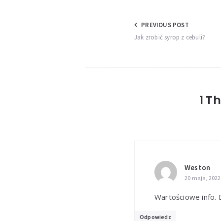
Nawigacja
PREVIOUS POST
Jak zrobić syrop z cebuli?
wpisu
1 T
Weston
20 maja, 2022
Wartościowe info. D
Odpowiedz