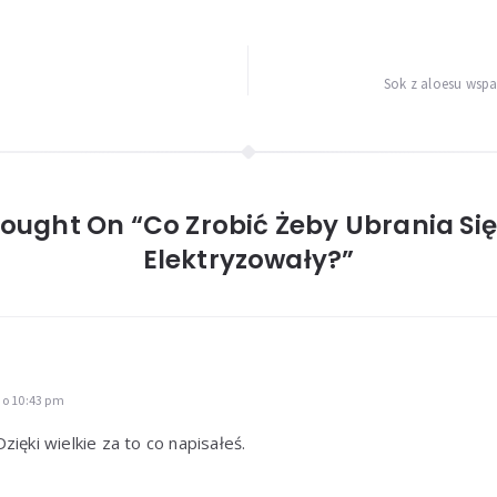
Sok z aloesu wsp
hought On “Co Zrobić Żeby Ubrania Się
Elektryzowały?”
 o 10:43 pm
zięki wielkie za to co napisałeś.