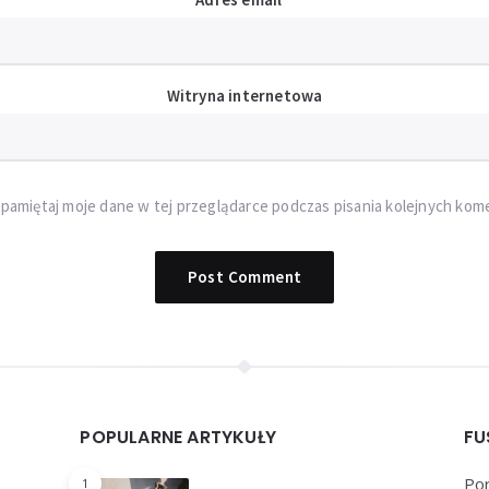
Witryna internetowa
pamiętaj moje dane w tej przeglądarce podczas pisania kolejnych kom
POPULARNE ARTYKUŁY
FU
Por
1