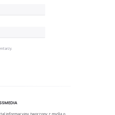
entarzy.
SSMEDIA
tal informacyjny tworzony z myślą o