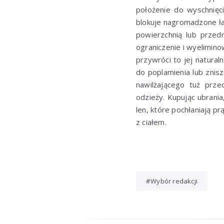
położenie do wyschnięci
blokuje nagromadzone ła
powierzchnią lub przed
ograniczenie i wyelimino
przywróci to jej natural
do poplamienia lub znis
nawilżającego tuż prz
odzieży. Kupując ubrania,
len, które pochłaniają p
z ciałem.
Wybór redakcji