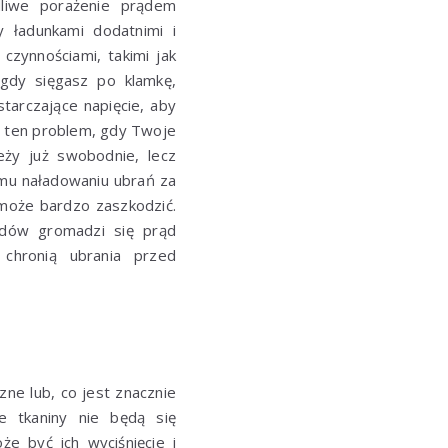
liwe porażenie prądem
y ładunkami dodatnimi i
ynnościami, takimi jak
 gdy sięgasz po klamkę,
tarczające napięcie, aby
z ten problem, gdy Twoje
eży już swobodnie, lecz
emu naładowaniu ubrań za
 może bardzo zaszkodzić.
odów gromadzi się prąd
chronią ubrania przed
ne lub, co jest znacznie
że tkaniny nie będą się
e być ich wyciśnięcie i