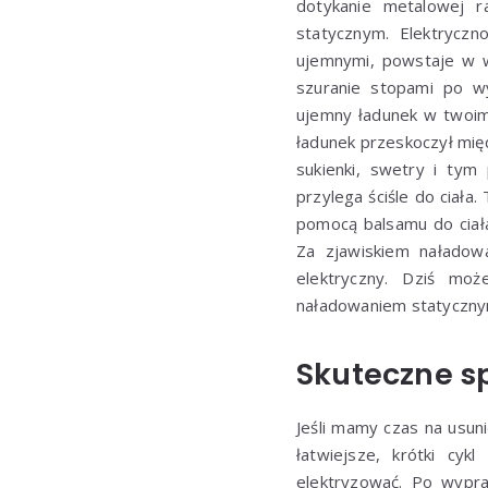
dotykanie metalowej 
statycznym. Elektryczn
ujemnymi, powstaje w 
szuranie stopami po wy
ujemny ładunek w twoim 
ładunek przeskoczył mię
sukienki, swetry i tym
przylega ściśle do ciał
pomocą balsamu do ciała
Za zjawiskiem naładow
elektryczny. Dziś mo
naładowaniem statyczny
Skuteczne s
Jeśli mamy czas na usun
łatwiejsze, krótki cyk
elektryzować. Po wypra