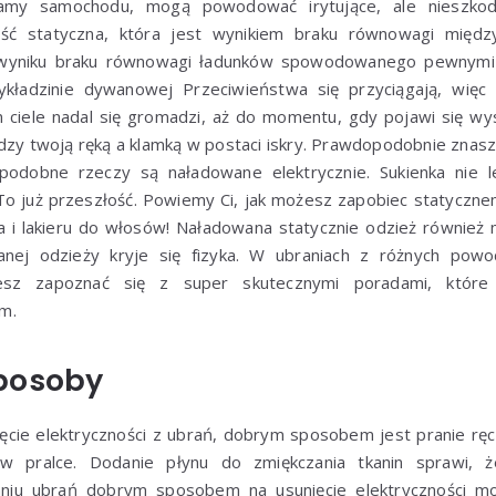
ramy samochodu, mogą powodować irytujące, ale nieszkod
ość statyczna, która jest wynikiem braku równowagi międz
wyniku braku równowagi ładunków spowodowanego pewnymi cz
kładzinie dywanowej Przeciwieństwa się przyciągają, więc
ciele nadal się gromadzi, aż do momentu, gdy pojawi się wys
dzy twoją ręką a klamką w postaci iskry. Prawdopodobnie znas
 podobne rzeczy są naładowane elektrycznie. Sukienka nie l
a. To już przeszłość. Powiemy Ci, jak możesz zapobiec statyczn
 i lakieru do włosów! Naładowana statycznie odzież również
anej odzieży kryje się fizyka. W ubraniach z różnych pow
żesz zapoznać się z super skutecznymi poradami, które 
m.
posoby
ięcie elektryczności z ubrań, dobrym sposobem jest pranie ręcz
l w pralce. Dodanie płynu do zmiękczania tkanin sprawi, 
niu ubrań dobrym sposobem na usunięcie elektryczności moż