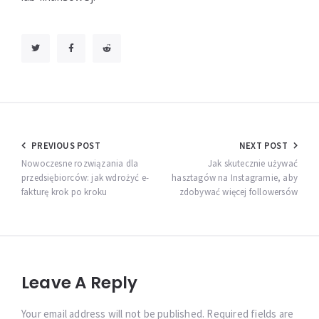
Nawigacja
PREVIOUS POST
NEXT POST
wpisu
Nowoczesne rozwiązania dla
Jak skutecznie używać
przedsiębiorców: jak wdrożyć e-
hasztagów na Instagramie, aby
fakturę krok po kroku
zdobywać więcej followersów
Leave A Reply
Your email address will not be published. Required fields are