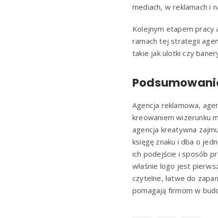
mediach, w reklamach i 
Kolejnym etapem pracy ag
ramach tej strategii ag
takie jak ulotki czy ban
Podsumowanie
Agencja reklamowa, age
kreowaniem wizerunku ma
agencja kreatywna zajm
księgę znaku i dba o jed
ich podejście i sposób pr
właśnie logo jest pierwsz
czytelne, łatwe do zapam
pomagają firmom w budow