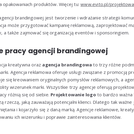
na opakowaniach produktów. Więcej tu:
www.evito.pl/projektowa
encji brandingowej jest tworzenie i wdrażanie strategii komun
encja może przygotować kampanię reklamową, zaprojektować ma
ery, a także zajmować się organizacją eventów i sponsoringiem.
 pracy agencji brandingowej
ncja kreatywna oraz
agencja brandingowa
to trzy różne podmi
rki. Agencja reklamowa oferuje usługi związane z promocją pr
uje się kreowaniem oryginalnych pomysłów reklamowych, a age
nolity wizerunek marki. Wszystkie trzy agencje oferują projektow
acy różnią się od siebie.
Projektowanie logo
to bardzo ważna 
ą rzeczą, jaką zauważają potencjalni klienci. Dlatego tak ważne
iętania i kojarzyło się z daną marką. Agencje reklamowe, krea
aniu ich wizerunku i poprawie zainteresowania klientów.