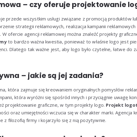
mowa – czy oferuje projektowanie lo
je przede wszystkim usługi związane z promocją produktów lub
orzenie strategii reklamowych, realizacja kampanii reklamowyc
W ofercie agencji reklamowej można znaleźć projekty graficzne
rmy
to bardzo ważna kwestia, ponieważ to właśnie logo jest pie
enci. Dlatego tak ważne jest, aby logo było czytelne, łatwe do z
wna – jakie są jej zadania?
rma, która zajmuje się kreowaniem oryginalnych pomysłów rekl
panii, która wyróżni się spośród innych i przyciągnie uwagę k
eż projektowanie graficzne, w tym projekty logo.
Projekt logo
ści oraz umiejętności wczucia się w charakter marki. Agencja 
 z filozofią firmy i kojarzyło się z nią pozytywnie.