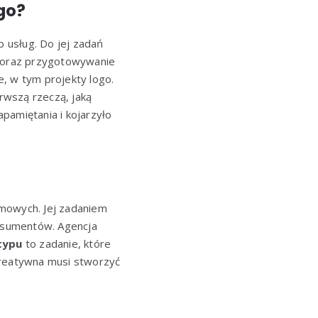
go?
 usług. Do jej zadań
h oraz przygotowywanie
, w tym projekty logo.
rwszą rzeczą, jaką
apamiętania i kojarzyło
amowych. Jej zadaniem
onsumentów. Agencja
typu
to zadanie, które
kreatywna musi stworzyć