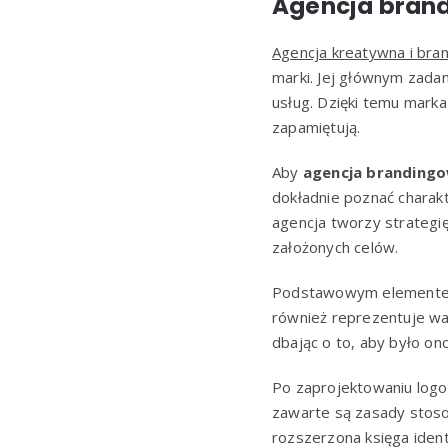
Agencja brand
Agencja kreatywna i bra
marki. Jej głównym zadani
usług. Dzięki temu marka 
zapamiętują.
Aby
agencja branding
dokładnie poznać charakte
agencja tworzy strategię
założonych celów.
Podstawowym elementem k
również reprezentuje war
dbając o to, aby było ono
Po zaprojektowaniu logo
zawarte są zasady stoso
rozszerzona księga identy