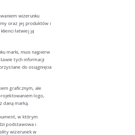
eowaniem wizerunku
irmy oraz jej produktów i
lienci łatwiej ją
u marki, musi najpierw
stawie tych informacji
korzystane do osiągnięcia
iem graficznym, ale
 projektowaniem logo,
 z daną marką.
okument, w którym
dzi podstawowa i
nolity wizerunek w