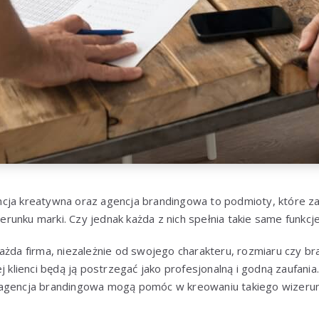
cja kreatywna oraz agencja brandingowa to podmioty, które za
unku marki. Czy jednak każda z nich spełnia takie same funkcj
ażda firma, niezależnie od swojego charakteru, rozmiaru czy br
ej klienci będą ją postrzegać jako profesjonalną i godną zaufani
 agencja brandingowa mogą pomóc w kreowaniu takiego wizerun