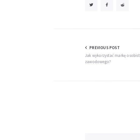
Nawigacja
PREVIOUS POST
Jak wykorzystać markę osobist
wpisu
zawodowego?