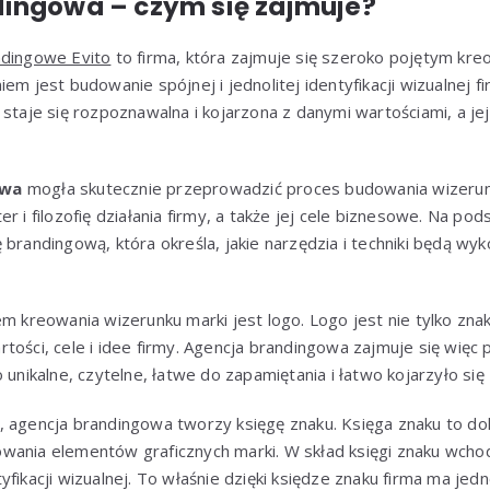
ingowa – czym się zajmuje?
ndingowe Evito
to firma, która zajmuje się szeroko pojętym kr
em jest budowanie spójnej i jednolitej identyfikacji wizualnej f
staje się rozpoznawalna i kojarzona z danymi wartościami, a jej k
owa
mogła skutecznie przeprowadzić proces budowania wizerunk
r i filozofię działania firmy, a także jej cele biznesowe. Na pod
 brandingową, która określa, jakie narzędzia i techniki będą wy
reowania wizerunku marki jest logo. Logo jest nie tylko znak
tości, cele i idee firmy. Agencja brandingowa zajmuje się więc
 unikalne, czytelne, łatwe do zapamiętania i łatwo kojarzyło się
, agencja brandingowa tworzy księgę znaku. Księga znaku to d
wania elementów graficznych marki. W skład księgi znaku wcho
fikacji wizualnej. To właśnie dzięki księdze znaku firma ma jed