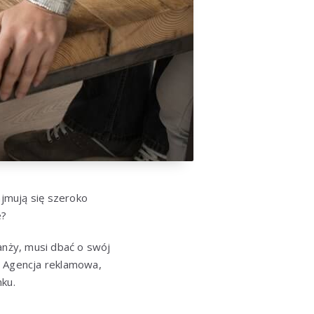
jmują się szeroko
e?
anży, musi dbać o swój
a. Agencja reklamowa,
ku.