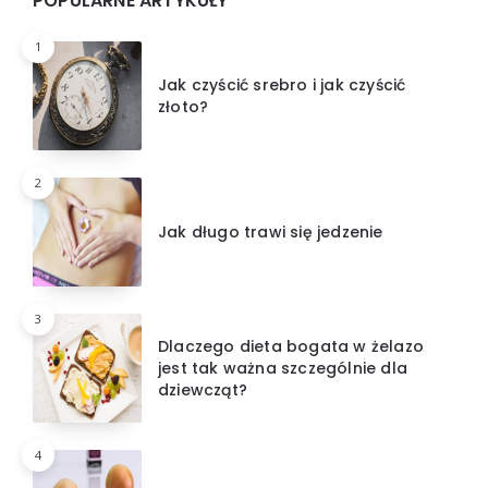
POPULARNE ARTYKUŁY
1
Jak czyścić srebro i jak czyścić
złoto?
2
Jak długo trawi się jedzenie
3
Dlaczego dieta bogata w żelazo
jest tak ważna szczególnie dla
dziewcząt?
4