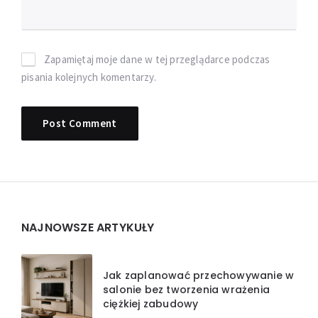
Zapamiętaj moje dane w tej przeglądarce podczas
pisania kolejnych komentarzy.
Widgets
NAJNOWSZE ARTYKUŁY
Jak zaplanować przechowywanie w
salonie bez tworzenia wrażenia
ciężkiej zabudowy