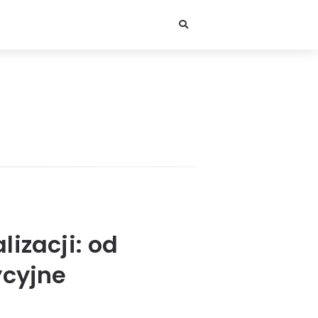
izacji: od
ycyjne