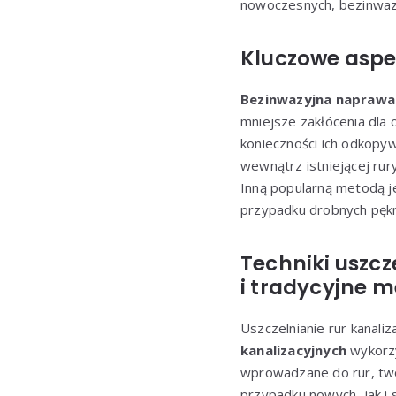
nowoczesnych, bezinwazy
Kluczowe aspe
Bezinwazyjna naprawa 
mniejsze zakłócenia dla 
konieczności ich odkopyw
wewnątrz istniejącej rur
Inną popularną metodą je
przypadku drobnych pękni
Techniki uszcz
i tradycyjne 
Uszczelnianie rur kanali
kanalizacyjnych
wykorzy
wprowadzane do rur, two
przypadku nowych, jak i s