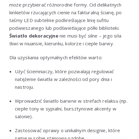
może przybierać różnorodne formy. Od delikatnych
kinkietów rzucających cienie na fakturalną ścianę, po
taśmy LED subtelnie podkreślające linię sufitu
podwieszanego lub podświetlające półki biblioteki.
Światło dekoracyjne
nie musi być silne – jego siła
tkwi w niuansie, kierunku, kolorze i cieple barwy.
Dla uzyskania optymalnych efektów warto:
Użyć ściemniaczy, które pozwalają regulować
natężenie światła w zależności od pory dnia i
nastroju.
Wprowadzić światło barwne w strefach relaksu (np.
ciepłe tony w sypialni, bursztynowe akcenty w
salonie).
Zastosować oprawy o unikalnym designie, które
same w sobie stanowią ozdobę.