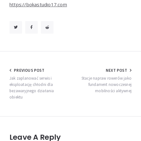
https://bokastudio17.com
Nawigacja
PREVIOUS POST
NEXT POST
wpisu
Jak zaplanować serwis i
Stacje napraw rowerów jako
eksploatację chłodni dla
fundament nowoczesnej
bezawaryjnego działania
mobilności aktywnej
obiektu
Leave A Reply