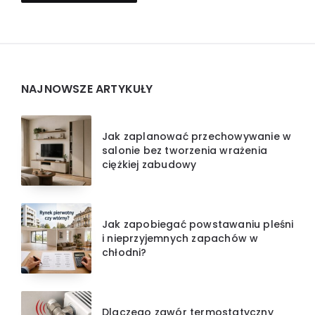
Widgets
NAJNOWSZE ARTYKUŁY
Jak zaplanować przechowywanie w
salonie bez tworzenia wrażenia
ciężkiej zabudowy
Jak zapobiegać powstawaniu pleśni
i nieprzyjemnych zapachów w
chłodni?
Dlaczego zawór termostatyczny