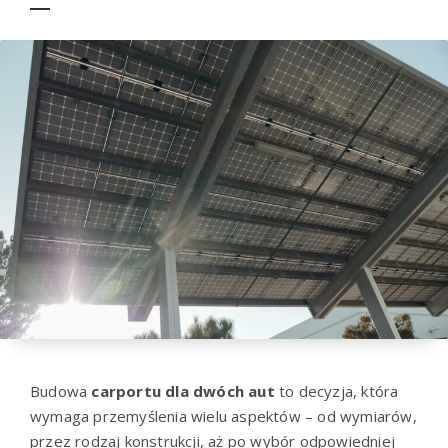
Budowa
carportu dla dwóch aut
to decyzja, która
wymaga przemyślenia wielu aspektów – od wymiarów,
przez rodzaj konstrukcji, aż po wybór odpowiedniej