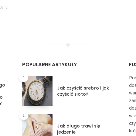
0
POPULARNE ARTYKUŁY
FU
Por
1
ego
dos
Jak czyścić srebro i jak
e
war
czyścić złoto?
po
zam
?
dos
wie
2
czy
Jak długo trawi się
a
któ
jedzenie