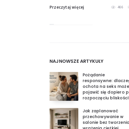
Przeczytaj więcej
466
Widgets
NAJNOWSZE ARTYKUŁY
Pożądanie
responsywne: dlacz
ochota na seks moż
pojawić się dopiero 
rozpoczęciu bliskości
Jak zaplanować
przechowywanie w
salonie bez tworzeni
wrażenia ciężkiej