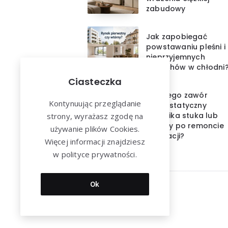
zabudowy
Jak zapobiegać
powstawaniu pleśni i
nieprzyjemnych
zapachów w chłodni
Ciasteczka
Dlaczego zawór
Kontynuując przeglądanie
termostatyczny
grzejnika stuka lub
strony, wyrażasz zgodę na
piszczy po remoncie
używanie plików Cookies.
instalacji?
Więcej informacji znajdziesz
w polityce prywatności.
Ok