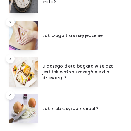
złoto?
2
Jak długo trawi się jedzenie
3
Dlaczego dieta bogata w żelazo
jest tak ważna szczególnie dla
dziewcząt?
4
Jak zrobić syrop z cebuli?