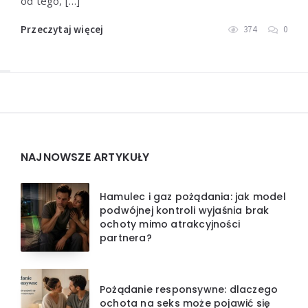
od tego, […]
Przeczytaj więcej
374
0
Widgets
NAJNOWSZE ARTYKUŁY
Hamulec i gaz pożądania: jak model
podwójnej kontroli wyjaśnia brak
ochoty mimo atrakcyjności
partnera?
Pożądanie responsywne: dlaczego
ochota na seks może pojawić się