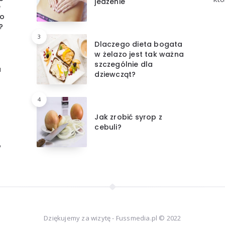
jedzenie
e
po
?
3
Dlaczego dieta bogata
w żelazo jest tak ważna
szczególnie dla
a
dziewcząt?
4
Jak zrobić syrop z
cebuli?
?
Dziękujemy za wizytę - Fussmedia.pl © 2022