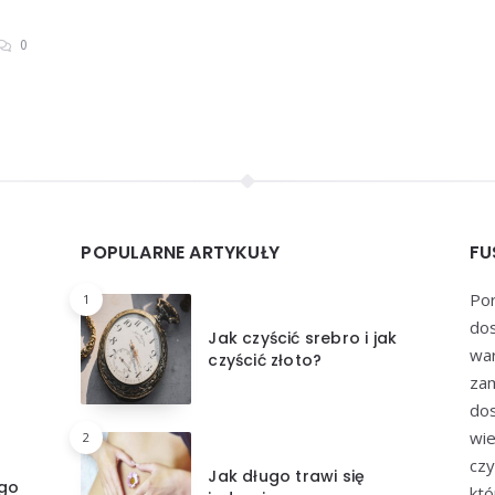
0
POPULARNE ARTYKUŁY
FU
Por
1
dos
Jak czyścić srebro i jak
war
czyścić złoto?
zam
dos
wie
2
czy
Jak długo trawi się
ego
któ