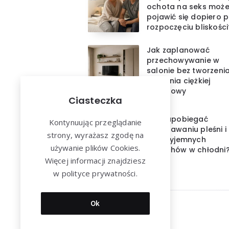
ochota na seks moż
pojawić się dopiero 
rozpoczęciu bliskości
Jak zaplanować
przechowywanie w
salonie bez tworzeni
wrażenia ciężkiej
zabudowy
Ciasteczka
Jak zapobiegać
Kontynuując przeglądanie
powstawaniu pleśni i
strony, wyrażasz zgodę na
nieprzyjemnych
używanie plików Cookies.
zapachów w chłodni
Więcej informacji znajdziesz
w polityce prywatności.
Ok